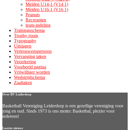
Meiden U14-1 (V14 1)
Meiden U16-1 (V16 1)
Peanuts
Recreanten
team-indeling
Trainingsschema
Trophy room
Typography
Uitslagen
Vertrouwenspersoon
Vervanging taken
Verzekering
Voorbeeld pagina
Vrijwilliger worden
Wedstrijdschema
Zaaltaken
Over BV Leiderdorp
Basketball Vereniging Leiderdorp is een gezellige vereniging voor
jong en oud. Sinds 1973 is ons motto: Basketbal, plezier voor
iedereen!
Laatste nieuws