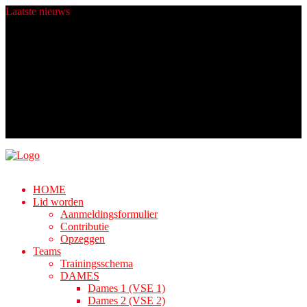
Laatste
nieuws
Heren 4 zit er komend seizoen warmpjes bij.
Champions worden gemaakt in de zomer!
Fijne Feestdagen!
Nieuwe ballen dankij Rabo ClubSupport!
Algemene Ledenvergadering
HOME
Lid worden
Aanmeldingsformulier
Contributie
Opzeggen
Teams
Trainingsschema
DAMES
Dames 1 (VSE 1)
Dames 2 (VSE 2)