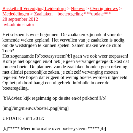
Basketball Vereniging Leiderdorp
>
Nieuws
>
Overig nieuws
>
Mededelingen
>
Zaaltaken + boeteregeling ***update***
28 september 2012
bvl-administrator
Het seizoen is weer begonnen. De zaaltaken zijn ook al voor de
komende weken gepland. Het vervullen van je zaaltaken is nodig
om de wedstrijden te kunnen spelen. Samen maken we de club!
Toch?
Het zogenaamde [b]boetesysteem[/b] gaan we ook weer toepassen!
Kom je niet opdagen en/of heb je geen vervanger geregeld: kost dat
jou een boete. De planners van de zaaltaken houden geen rekening
met allerlei persoonlijke zaken, je zult zelf vervanging moeten
regelen! We hopen dat er geen of weinig boetes worden uitgedeeld.
Op het prikbord hangt een uitgebreid infobulletin over de
boeteregeling.
[b]Advies: kijk regelmatig op de site en/of prikbord![/b]
[img]/img/nieuws/boete1.png[/img]
UPDATE 7 mrt 2012:
[b]***** Meer informatie over boetesysteem *****[/b]