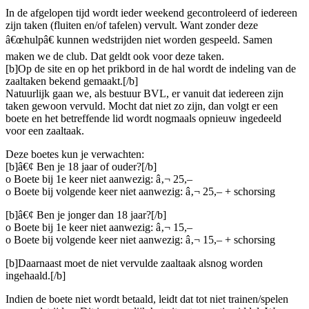
In de afgelopen tijd wordt ieder weekend gecontroleerd of iedereen
zijn taken (fluiten en/of tafelen) vervult. Want zonder deze
â€œhulpâ€ kunnen wedstrijden niet worden gespeeld. Samen
maken we de club. Dat geldt ook voor deze taken.
[b]Op de site en op het prikbord in de hal wordt de indeling van de
zaaltaken bekend gemaakt.[/b]
Natuurlijk gaan we, als bestuur BVL, er vanuit dat iedereen zijn
taken gewoon vervuld. Mocht dat niet zo zijn, dan volgt er een
boete en het betreffende lid wordt nogmaals opnieuw ingedeeld
voor een zaaltaak.
Deze boetes kun je verwachten:
[b]â€¢ Ben je 18 jaar of ouder?[/b]
o Boete bij 1e keer niet aanwezig: â‚¬ 25,–
o Boete bij volgende keer niet aanwezig: â‚¬ 25,– + schorsing
[b]â€¢ Ben je jonger dan 18 jaar?[/b]
o Boete bij 1e keer niet aanwezig: â‚¬ 15,–
o Boete bij volgende keer niet aanwezig: â‚¬ 15,– + schorsing
[b]Daarnaast moet de niet vervulde zaaltaak alsnog worden
ingehaald.[/b]
Indien de boete niet wordt betaald, leidt dat tot niet trainen/spelen