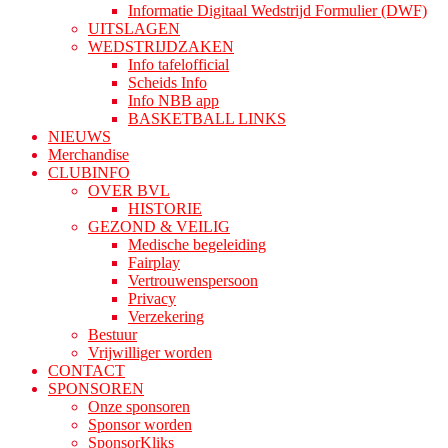
Informatie Digitaal Wedstrijd Formulier (DWF)
UITSLAGEN
WEDSTRIJDZAKEN
Info tafelofficial
Scheids Info
Info NBB app
BASKETBALL LINKS
NIEUWS
Merchandise
CLUBINFO
OVER BVL
HISTORIE
GEZOND & VEILIG
Medische begeleiding
Fairplay
Vertrouwenspersoon
Privacy
Verzekering
Bestuur
Vrijwilliger worden
CONTACT
SPONSOREN
Onze sponsoren
Sponsor worden
SponsorKliks