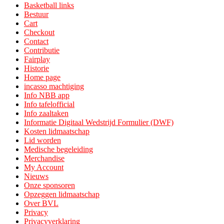
Basketball links
Bestuur
Cart
Checkout
Contact
Contributie
Fairplay
Historie
Home page
incasso machtiging
Info NBB app
Info tafelofficial
Info zaaltaken
Informatie Digitaal Wedstrijd Formulier (DWF)
Kosten lidmaatschap
Lid worden
Medische begeleiding
Merchandise
My Account
Nieuws
Onze sponsoren
Opzeggen lidmaatschap
Over BVL
Privacy
Privacyverklaring