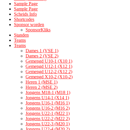
Sample Page
Sample Page
Scheids Info
Shortcodes
Sponsor worden
SponsorKliks
Standen
Teams
Teams
Dames 1 (VSE 1)
Dames 2 (VSE 2)
Gemengd U10-1 (X10 1)
Gemengd U12-1 (X12 1)
Gemengd U12-2 (X12 2)
Gemengd X10-2 (X10-2)
Heren 1 (MSE 1)
Heren 2 (MSE 2)
Jongens M18-1 (M18 1)
Jongens U14-1 (X14 1)
Jongens U16-1 (M16 1)
Jongens U16-2 (M16 2)
Jongens U22-1 (M22 1)
Jongens U22-2 (M22 2)
Jongens U22-3 (M20 1)
Jongens U22-4 (M20 2)