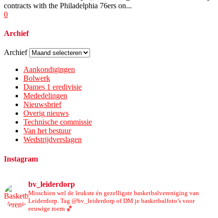
contracts with the Philadelphia 76ers on...
0
Archief
Archief
Aankondigingen
Bolwerk
Dames 1 eredivisie
Mededelingen
Nieuwsbrief
Overig nieuws
Technische commissie
Van het bestuur
Wedstrijdverslagen
Instagram
bv_leiderdorp
Misschien wel de leukste én gezelligste basketbalvereniging van
Leiderdorp. Tag @bv_leiderdorp of DM je basketbalfoto’s voor
eeuwige roem 🏀