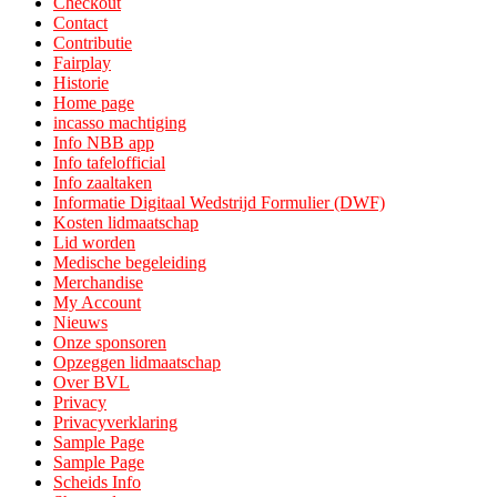
Checkout
Contact
Contributie
Fairplay
Historie
Home page
incasso machtiging
Info NBB app
Info tafelofficial
Info zaaltaken
Informatie Digitaal Wedstrijd Formulier (DWF)
Kosten lidmaatschap
Lid worden
Medische begeleiding
Merchandise
My Account
Nieuws
Onze sponsoren
Opzeggen lidmaatschap
Over BVL
Privacy
Privacyverklaring
Sample Page
Sample Page
Scheids Info