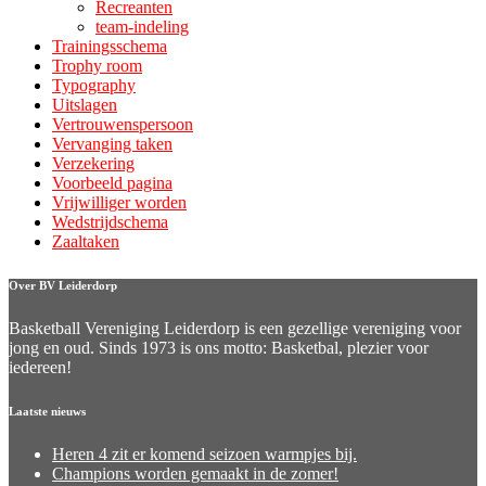
Recreanten
team-indeling
Trainingsschema
Trophy room
Typography
Uitslagen
Vertrouwenspersoon
Vervanging taken
Verzekering
Voorbeeld pagina
Vrijwilliger worden
Wedstrijdschema
Zaaltaken
Over BV Leiderdorp
Basketball Vereniging Leiderdorp is een gezellige vereniging voor
jong en oud. Sinds 1973 is ons motto: Basketbal, plezier voor
iedereen!
Laatste nieuws
Heren 4 zit er komend seizoen warmpjes bij.
Champions worden gemaakt in de zomer!