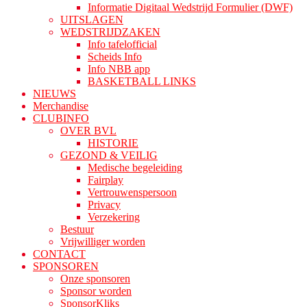
Informatie Digitaal Wedstrijd Formulier (DWF)
UITSLAGEN
WEDSTRIJDZAKEN
Info tafelofficial
Scheids Info
Info NBB app
BASKETBALL LINKS
NIEUWS
Merchandise
CLUBINFO
OVER BVL
HISTORIE
GEZOND & VEILIG
Medische begeleiding
Fairplay
Vertrouwenspersoon
Privacy
Verzekering
Bestuur
Vrijwilliger worden
CONTACT
SPONSOREN
Onze sponsoren
Sponsor worden
SponsorKliks