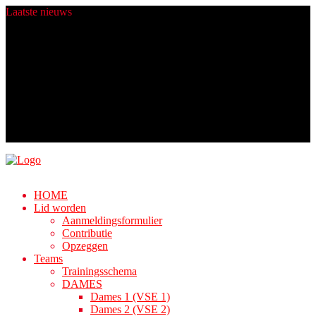
Laatste
nieuws
Heren 4 zit er komend seizoen warmpjes bij.
Champions worden gemaakt in de zomer!
Fijne Feestdagen!
Nieuwe ballen dankij Rabo ClubSupport!
Algemene Ledenvergadering
HOME
Lid worden
Aanmeldingsformulier
Contributie
Opzeggen
Teams
Trainingsschema
DAMES
Dames 1 (VSE 1)
Dames 2 (VSE 2)