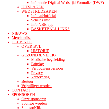
Informatie Digitaal Wedstrijd Formulier (DWF)
UITSLAGEN
WEDSTRIJDZAKEN
Info tafelofficial
Scheids Info
Info NBB app
BASKETBALL LINKS
NIEUWS
Merchandise
CLUBINFO
OVER BVL
HISTORIE
GEZOND & VEILIG
Medische begeleiding
Fairplay
Vertrouwenspersoon
Privacy
Verzekering
Bestuur
Vrijwilliger worden
CONTACT
SPONSOREN
Onze sponsoren
Sponsor worden
SponsorKliks