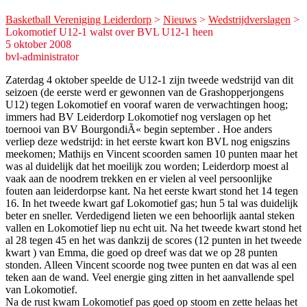
Basketball Vereniging Leiderdorp
>
Nieuws
>
Wedstrijdverslagen
>
Lokomotief U12-1 walst over BVL U12-1 heen
5 oktober 2008
bvl-administrator
Zaterdag 4 oktober speelde de U12-1 zijn tweede wedstrijd van dit
seizoen (de eerste werd er gewonnen van de Grashopperjongens
U12) tegen Lokomotief en vooraf waren de verwachtingen hoog;
immers had BV Leiderdorp Lokomotief nog verslagen op het
toernooi van BV BourgondiÃ« begin september . Hoe anders
verliep deze wedstrijd: in het eerste kwart kon BVL nog enigszins
meekomen; Mathijs en Vincent scoorden samen 10 punten maar het
was al duidelijk dat het moeilijk zou worden; Leiderdorp moest al
vaak aan de noodrem trekken en er vielen al veel persoonlijke
fouten aan leiderdorpse kant. Na het eerste kwart stond het 14 tegen
16. In het tweede kwart gaf Lokomotief gas; hun 5 tal was duidelijk
beter en sneller. Verdedigend lieten we een behoorlijk aantal steken
vallen en Lokomotief liep nu echt uit. Na het tweede kwart stond het
al 28 tegen 45 en het was dankzij de scores (12 punten in het tweede
kwart ) van Emma, die goed op dreef was dat we op 28 punten
stonden. Alleen Vincent scoorde nog twee punten en dat was al een
teken aan de wand. Veel energie ging zitten in het aanvallende spel
van Lokomotief.
Na de rust kwam Lokomotief pas goed op stoom en zette helaas het