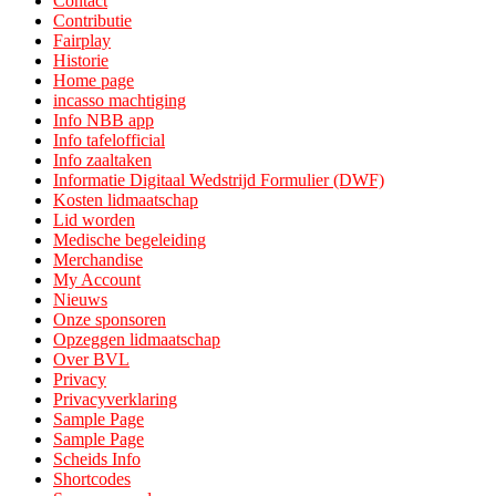
Contact
Contributie
Fairplay
Historie
Home page
incasso machtiging
Info NBB app
Info tafelofficial
Info zaaltaken
Informatie Digitaal Wedstrijd Formulier (DWF)
Kosten lidmaatschap
Lid worden
Medische begeleiding
Merchandise
My Account
Nieuws
Onze sponsoren
Opzeggen lidmaatschap
Over BVL
Privacy
Privacyverklaring
Sample Page
Sample Page
Scheids Info
Shortcodes