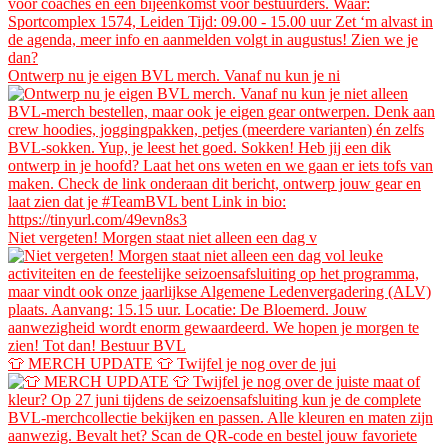
Ontwerp nu je eigen BVL merch. Vanaf nu kun je ni
Niet vergeten! Morgen staat niet alleen een dag v
👕 MERCH UPDATE 👕 Twijfel je nog over de jui