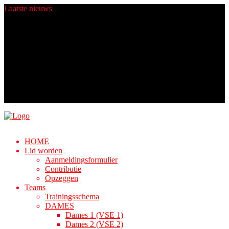
Laatste
nieuws
Heren 4 zit er komend seizoen warmpjes bij.
Champions worden gemaakt in de zomer!
Fijne Feestdagen!
Nieuwe ballen dankij Rabo ClubSupport!
Algemene Ledenvergadering
HOME
Lid worden
Aanmeldingsformulier
Contributie
Opzeggen
Teams
Trainingsschema
DAMES
Dames 1 (VSE 1)
Dames 2 (VSE 2)