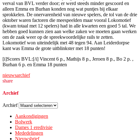
verval van BVL verder door; er werd steeds minder gescoord en
alleen Emma en Burhan konden nog wat puntjes bij elkaar
sprokkelen. De onervarenheid van nieuwe spelers, de tol van de drie
oktober waren factoren die meespeelden maar vooral Lokomotief
(kwam totaal met 12 spelers) had in alle kwarten een goed 5 tal. We
hebben goed kunnen zien aan welke zaken we moeten gaan werken
om de zaak weer op de spreekwoordelijke rails te zetten.
Lokomotief won uiteindelijk met 48 tegen 94. Aan Leiderdorpse
kant was Emma de grote uitblinkster met 18 punten!
[i]Scores BVL:[/i] Vincent 6 p., Mathijs 8 p., Jeroen 8 p., Bo 2 p. ,
Burhan 6 p. en Emma 18 punten
nieuwsarchief
share
Archief
Archief
Aankondigingen
Bolwerk
Dames 1 eredivisie
Mededelingen
Nieuwsbrief