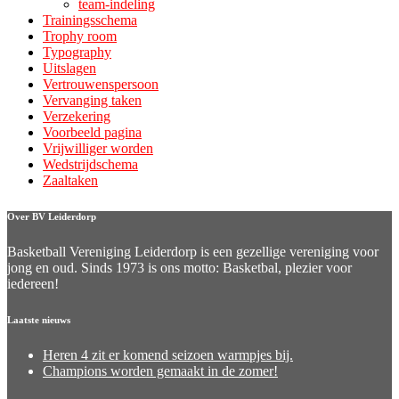
team-indeling
Trainingsschema
Trophy room
Typography
Uitslagen
Vertrouwenspersoon
Vervanging taken
Verzekering
Voorbeeld pagina
Vrijwilliger worden
Wedstrijdschema
Zaaltaken
Over BV Leiderdorp
Basketball Vereniging Leiderdorp is een gezellige vereniging voor
jong en oud. Sinds 1973 is ons motto: Basketbal, plezier voor
iedereen!
Laatste nieuws
Heren 4 zit er komend seizoen warmpjes bij.
Champions worden gemaakt in de zomer!