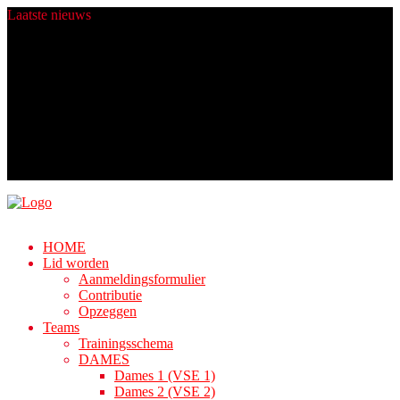
Laatste
nieuws
Heren 4 zit er komend seizoen warmpjes bij.
Champions worden gemaakt in de zomer!
Fijne Feestdagen!
Nieuwe ballen dankij Rabo ClubSupport!
Algemene Ledenvergadering
HOME
Lid worden
Aanmeldingsformulier
Contributie
Opzeggen
Teams
Trainingsschema
DAMES
Dames 1 (VSE 1)
Dames 2 (VSE 2)