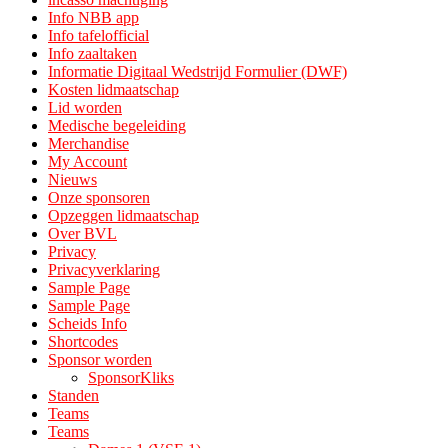
Info NBB app
Info tafelofficial
Info zaaltaken
Informatie Digitaal Wedstrijd Formulier (DWF)
Kosten lidmaatschap
Lid worden
Medische begeleiding
Merchandise
My Account
Nieuws
Onze sponsoren
Opzeggen lidmaatschap
Over BVL
Privacy
Privacyverklaring
Sample Page
Sample Page
Scheids Info
Shortcodes
Sponsor worden
SponsorKliks
Standen
Teams
Teams