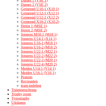
Dames 1 (VSE 1)
Dames 2 (VSE 2)
Gemengd U10-1 (X10 1)
Gemengd U12-1 (X12 1)
Gemengd U12-2 (X12 2)
Gemengd X10-2 (X10-2)
Heren 1 (MSE 1)
Heren 2 (MSE 2)
Jongens M18-1 (M18 1)
Jongens U14-1 (X14 1)
Jongens U16-1 (M16 1)
Jongens U16-2 (M16 2)
Jongens U22-1 (M22 1)
Jongens U22-2 (M22 2)
Jongens U22-3 (M20 1)
Jongens U22-4 (M20 2)
Meiden U14-1 (V14 1)
Meiden U16-1 (V16 1)
Peanuts
Recreanten
team-indeling
Trainingsschema
Trophy room
Typography
Uitslagen