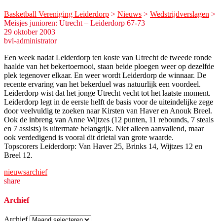
Basketball Vereniging Leiderdorp
>
Nieuws
>
Wedstrijdverslagen
>
Meisjes junioren: Utrecht – Leiderdorp 67-73
29 oktober 2003
bvl-administrator
Een week nadat Leiderdorp ten koste van Utrecht de tweede ronde
haalde van het bekertoernooi, staan beide ploegen weer op dezelfde
plek tegenover elkaar. En weer wordt Leiderdorp de winnaar. De
recente ervaring van het bekerduel was natuurlijk een voordeel.
Leiderdorp wist dat het jonge Utrecht vecht tot het laatste moment.
Leiderdorp legt in de eerste helft de basis voor de uiteindelijke zege
door veelvuldig te zoeken naar Kirsten van Haver en Anouk Breel.
Ook de inbreng van Anne Wijtzes (12 punten, 11 rebounds, 7 steals
en 7 assists) is uitermate belangrijk. Niet alleen aanvallend, maar
ook verdedigend is vooral dit drietal van grote waarde.
Topscorers Leiderdorp: Van Haver 25, Brinks 14, Wijtzes 12 en
Breel 12.
nieuwsarchief
share
Archief
Archief