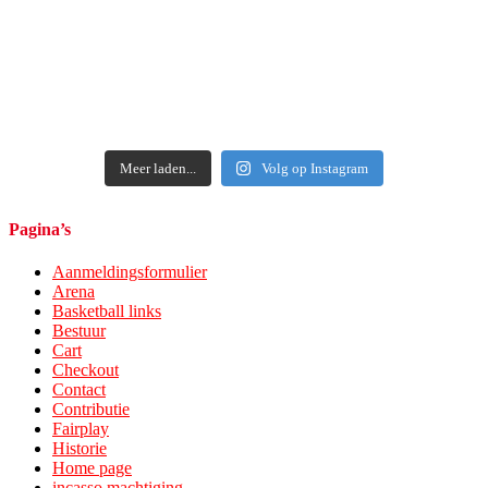
Meer laden...
Volg op Instagram
Pagina’s
Aanmeldingsformulier
Arena
Basketball links
Bestuur
Cart
Checkout
Contact
Contributie
Fairplay
Historie
Home page
incasso machtiging