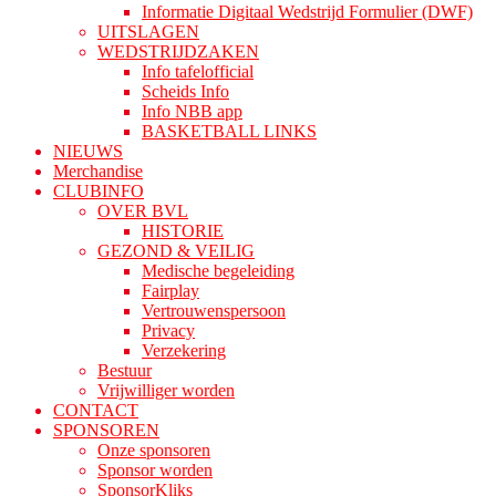
Informatie Digitaal Wedstrijd Formulier (DWF)
UITSLAGEN
WEDSTRIJDZAKEN
Info tafelofficial
Scheids Info
Info NBB app
BASKETBALL LINKS
NIEUWS
Merchandise
CLUBINFO
OVER BVL
HISTORIE
GEZOND & VEILIG
Medische begeleiding
Fairplay
Vertrouwenspersoon
Privacy
Verzekering
Bestuur
Vrijwilliger worden
CONTACT
SPONSOREN
Onze sponsoren
Sponsor worden
SponsorKliks