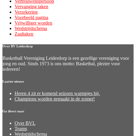
Vertrouwenspersoon
Vervanging taken
Verzekering
Voorbeeld pagina
Vrijwilliger worden
Wedstrijdschema
Zaaltaken
Over BV Leiderdorp
Basketball Vereniging Leiderdorp is een gezellige vereniging voor
jong en oud. Sinds 1973 is ons motto: Basketbal, plezier voor
iedereen!
Laatste nieuws
Heren 4 zit er komend seizoen warmpjes bij.
Champions worden gemaakt in de zomer!
Ga direct naar
Over BVL
Teams
Wedstrijdschema