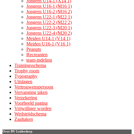
Jongens U14-1 (X14 1)
Jongens U16-1 (M16 1)
Jongens U16-2 (M16 2)
Jongens U22-1 (M22 1)
Jongens U22-2 (M22 2)
Jongens U22-3 (M20 1)
Jongens U22-4 (M20 2)
Meiden U14-1 (V14 1)
Meiden U16-1 (V16 1)
Peanuts
Recreanten
team-indeling
Trainingsschema
Trophy room
Typography
Uitslagen
Vertrouwenspersoon
Vervanging taken
Verzekering
Voorbeeld pagina
Vrijwilliger worden
Wedstrijdschema
Zaaltaken
Over BV Leiderdorp