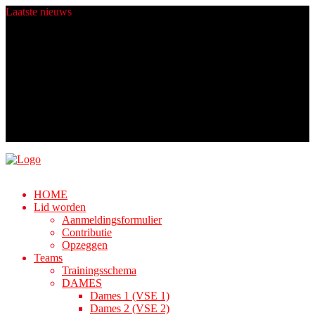
Laatste
nieuws
Heren 4 zit er komend seizoen warmpjes bij.
Champions worden gemaakt in de zomer!
Fijne Feestdagen!
Nieuwe ballen dankij Rabo ClubSupport!
Algemene Ledenvergadering
HOME
Lid worden
Aanmeldingsformulier
Contributie
Opzeggen
Teams
Trainingsschema
DAMES
Dames 1 (VSE 1)
Dames 2 (VSE 2)