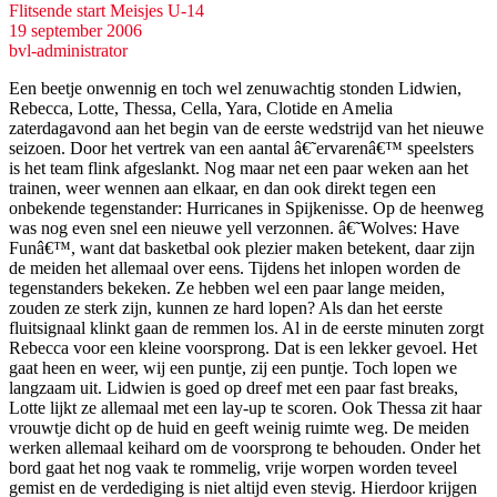
Flitsende start Meisjes U-14
19 september 2006
bvl-administrator
Een beetje onwennig en toch wel zenuwachtig stonden Lidwien,
Rebecca, Lotte, Thessa, Cella, Yara, Clotide en Amelia
zaterdagavond aan het begin van de eerste wedstrijd van het nieuwe
seizoen. Door het vertrek van een aantal â€˜ervarenâ€™ speelsters
is het team flink afgeslankt. Nog maar net een paar weken aan het
trainen, weer wennen aan elkaar, en dan ook direkt tegen een
onbekende tegenstander: Hurricanes in Spijkenisse. Op de heenweg
was nog even snel een nieuwe yell verzonnen. â€˜Wolves: Have
Funâ€™, want dat basketbal ook plezier maken betekent, daar zijn
de meiden het allemaal over eens. Tijdens het inlopen worden de
tegenstanders bekeken. Ze hebben wel een paar lange meiden,
zouden ze sterk zijn, kunnen ze hard lopen? Als dan het eerste
fluitsignaal klinkt gaan de remmen los. Al in de eerste minuten zorgt
Rebecca voor een kleine voorsprong. Dat is een lekker gevoel. Het
gaat heen en weer, wij een puntje, zij een puntje. Toch lopen we
langzaam uit. Lidwien is goed op dreef met een paar fast breaks,
Lotte lijkt ze allemaal met een lay-up te scoren. Ook Thessa zit haar
vrouwtje dicht op de huid en geeft weinig ruimte weg. De meiden
werken allemaal keihard om de voorsprong te behouden. Onder het
bord gaat het nog vaak te rommelig, vrije worpen worden teveel
gemist en de verdediging is niet altijd even stevig. Hierdoor krijgen