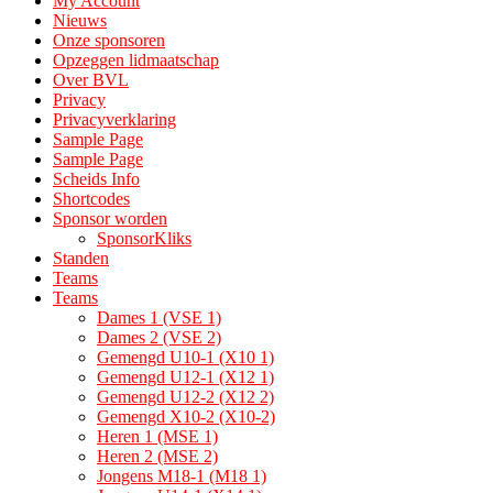
My Account
Nieuws
Onze sponsoren
Opzeggen lidmaatschap
Over BVL
Privacy
Privacyverklaring
Sample Page
Sample Page
Scheids Info
Shortcodes
Sponsor worden
SponsorKliks
Standen
Teams
Teams
Dames 1 (VSE 1)
Dames 2 (VSE 2)
Gemengd U10-1 (X10 1)
Gemengd U12-1 (X12 1)
Gemengd U12-2 (X12 2)
Gemengd X10-2 (X10-2)
Heren 1 (MSE 1)
Heren 2 (MSE 2)
Jongens M18-1 (M18 1)