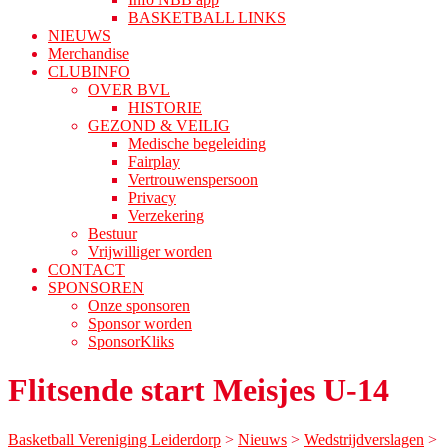
BASKETBALL LINKS
NIEUWS
Merchandise
CLUBINFO
OVER BVL
HISTORIE
GEZOND & VEILIG
Medische begeleiding
Fairplay
Vertrouwenspersoon
Privacy
Verzekering
Bestuur
Vrijwilliger worden
CONTACT
SPONSOREN
Onze sponsoren
Sponsor worden
SponsorKliks
Flitsende start Meisjes U-14
Basketball Vereniging Leiderdorp
>
Nieuws
>
Wedstrijdverslagen
>