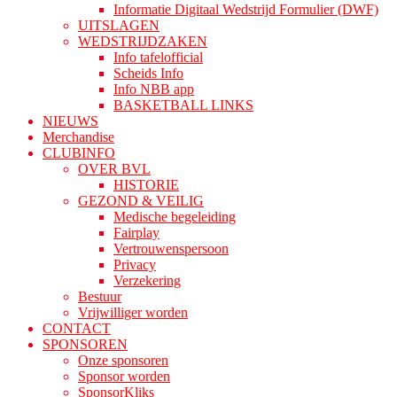
Informatie Digitaal Wedstrijd Formulier (DWF)
UITSLAGEN
WEDSTRIJDZAKEN
Info tafelofficial
Scheids Info
Info NBB app
BASKETBALL LINKS
NIEUWS
Merchandise
CLUBINFO
OVER BVL
HISTORIE
GEZOND & VEILIG
Medische begeleiding
Fairplay
Vertrouwenspersoon
Privacy
Verzekering
Bestuur
Vrijwilliger worden
CONTACT
SPONSOREN
Onze sponsoren
Sponsor worden
SponsorKliks