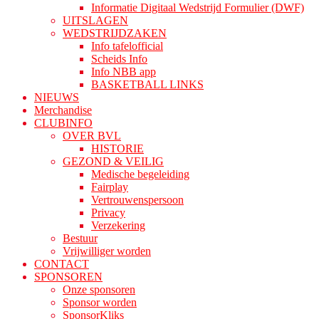
Informatie Digitaal Wedstrijd Formulier (DWF)
UITSLAGEN
WEDSTRIJDZAKEN
Info tafelofficial
Scheids Info
Info NBB app
BASKETBALL LINKS
NIEUWS
Merchandise
CLUBINFO
OVER BVL
HISTORIE
GEZOND & VEILIG
Medische begeleiding
Fairplay
Vertrouwenspersoon
Privacy
Verzekering
Bestuur
Vrijwilliger worden
CONTACT
SPONSOREN
Onze sponsoren
Sponsor worden
SponsorKliks