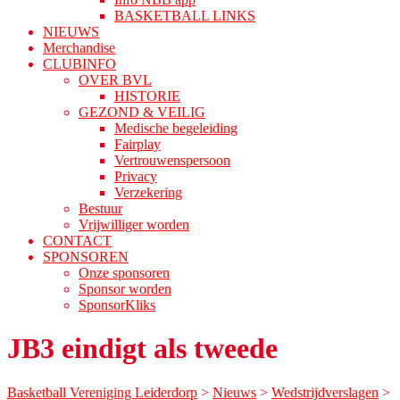
BASKETBALL LINKS
NIEUWS
Merchandise
CLUBINFO
OVER BVL
HISTORIE
GEZOND & VEILIG
Medische begeleiding
Fairplay
Vertrouwenspersoon
Privacy
Verzekering
Bestuur
Vrijwilliger worden
CONTACT
SPONSOREN
Onze sponsoren
Sponsor worden
SponsorKliks
JB3 eindigt als tweede
Basketball Vereniging Leiderdorp
>
Nieuws
>
Wedstrijdverslagen
>