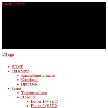
Laatste
nieuws
Heren 4 zit er komend seizoen warmpjes bij.
Champions worden gemaakt in de zomer!
Fijne Feestdagen!
Nieuwe ballen dankij Rabo ClubSupport!
Algemene Ledenvergadering
HOME
Lid worden
Aanmeldingsformulier
Contributie
Opzeggen
Teams
Trainingsschema
DAMES
Dames 1 (VSE 1)
Dames 2 (VSE 2)