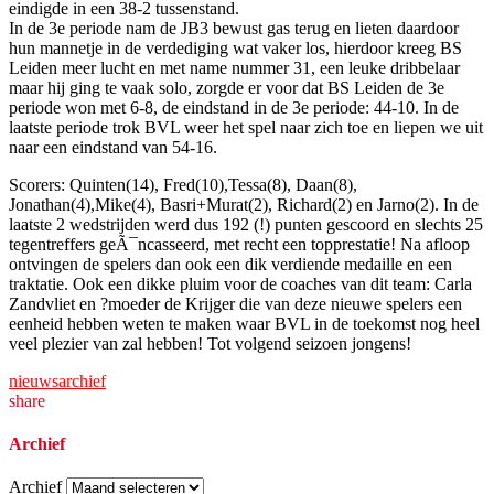
eindigde in een 38-2 tussenstand.
In de 3e periode nam de JB3 bewust gas terug en lieten daardoor
hun mannetje in de verdediging wat vaker los, hierdoor kreeg BS
Leiden meer lucht en met name nummer 31, een leuke dribbelaar
maar hij ging te vaak solo, zorgde er voor dat BS Leiden de 3e
periode won met 6-8, de eindstand in de 3e periode: 44-10. In de
laatste periode trok BVL weer het spel naar zich toe en liepen we uit
naar een eindstand van 54-16.
Scorers: Quinten(14), Fred(10),Tessa(8), Daan(8),
Jonathan(4),Mike(4), Basri+Murat(2), Richard(2) en Jarno(2). In de
laatste 2 wedstrijden werd dus 192 (!) punten gescoord en slechts 25
tegentreffers geÃ¯ncasseerd, met recht een topprestatie! Na afloop
ontvingen de spelers dan ook een dik verdiende medaille en een
traktatie. Ook een dikke pluim voor de coaches van dit team: Carla
Zandvliet en ?moeder de Krijger die van deze nieuwe spelers een
eenheid hebben weten te maken waar BVL in de toekomst nog heel
veel plezier van zal hebben! Tot volgend seizoen jongens!
nieuwsarchief
share
Archief
Archief