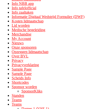
Info NBB app
Info tafelofficial
Info zaaltaken
Informatie Digitaal Wedstrijd Formulier (DWF)
Kosten lidmaatschap
Lid worden
Medische begeleiding
Merchandise
My Account
Nieuws
Onze sponsoren
Opzeggen lidmaatschap
Over BVL
Privacy
Privacyverklaring
Sample Page
Sample Page
Scheids Info
Shortcodes
Sponsor worden
SponsorKliks
Standen
Teams
Teams
Dames 1 (VSE 1)