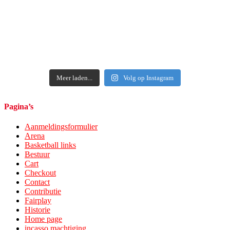
Meer laden...
Volg op Instagram
Pagina’s
Aanmeldingsformulier
Arena
Basketball links
Bestuur
Cart
Checkout
Contact
Contributie
Fairplay
Historie
Home page
incasso machtiging