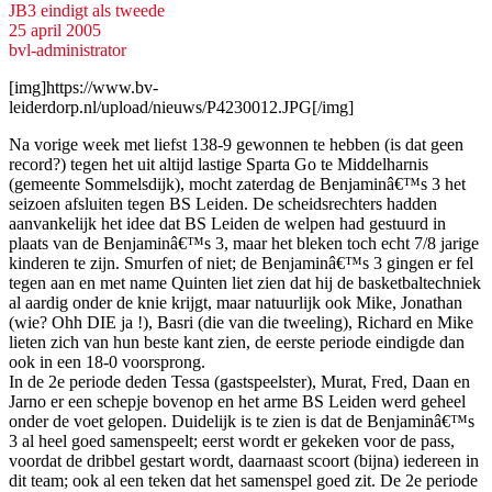
JB3 eindigt als tweede
25 april 2005
bvl-administrator
[img]https://www.bv-
leiderdorp.nl/upload/nieuws/P4230012.JPG[/img]
Na vorige week met liefst 138-9 gewonnen te hebben (is dat geen
record?) tegen het uit altijd lastige Sparta Go te Middelharnis
(gemeente Sommelsdijk), mocht zaterdag de Benjaminâ€™s 3 het
seizoen afsluiten tegen BS Leiden. De scheidsrechters hadden
aanvankelijk het idee dat BS Leiden de welpen had gestuurd in
plaats van de Benjaminâ€™s 3, maar het bleken toch echt 7/8 jarige
kinderen te zijn. Smurfen of niet; de Benjaminâ€™s 3 gingen er fel
tegen aan en met name Quinten liet zien dat hij de basketbaltechniek
al aardig onder de knie krijgt, maar natuurlijk ook Mike, Jonathan
(wie? Ohh DIE ja !), Basri (die van die tweeling), Richard en Mike
lieten zich van hun beste kant zien, de eerste periode eindigde dan
ook in een 18-0 voorsprong.
In de 2e periode deden Tessa (gastspeelster), Murat, Fred, Daan en
Jarno er een schepje bovenop en het arme BS Leiden werd geheel
onder de voet gelopen. Duidelijk is te zien is dat de Benjaminâ€™s
3 al heel goed samenspeelt; eerst wordt er gekeken voor de pass,
voordat de dribbel gestart wordt, daarnaast scoort (bijna) iedereen in
dit team; ook al een teken dat het samenspel goed zit. De 2e periode