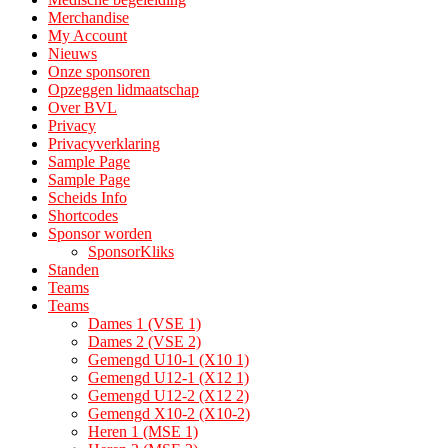
Merchandise
My Account
Nieuws
Onze sponsoren
Opzeggen lidmaatschap
Over BVL
Privacy
Privacyverklaring
Sample Page
Sample Page
Scheids Info
Shortcodes
Sponsor worden
SponsorKliks
Standen
Teams
Teams
Dames 1 (VSE 1)
Dames 2 (VSE 2)
Gemengd U10-1 (X10 1)
Gemengd U12-1 (X12 1)
Gemengd U12-2 (X12 2)
Gemengd X10-2 (X10-2)
Heren 1 (MSE 1)