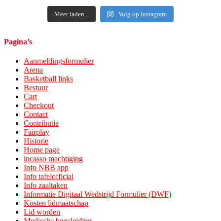
Meer laden...
Volg op Instagram
Pagina’s
Aanmeldingsformulier
Arena
Basketball links
Bestuur
Cart
Checkout
Contact
Contributie
Fairplay
Historie
Home page
incasso machtiging
Info NBB app
Info tafelofficial
Info zaaltaken
Informatie Digitaal Wedstrijd Formulier (DWF)
Kosten lidmaatschap
Lid worden
Medische begeleiding