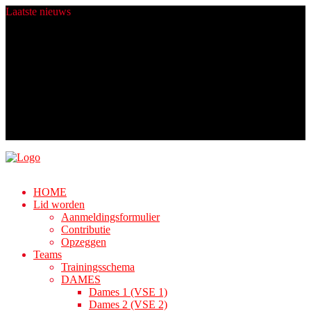
Laatste
nieuws
Heren 4 zit er komend seizoen warmpjes bij.
Champions worden gemaakt in de zomer!
Fijne Feestdagen!
Nieuwe ballen dankij Rabo ClubSupport!
Algemene Ledenvergadering
HOME
Lid worden
Aanmeldingsformulier
Contributie
Opzeggen
Teams
Trainingsschema
DAMES
Dames 1 (VSE 1)
Dames 2 (VSE 2)