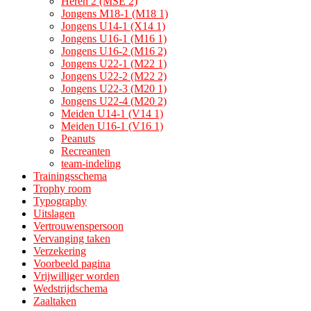
Heren 2 (MSE 2)
Jongens M18-1 (M18 1)
Jongens U14-1 (X14 1)
Jongens U16-1 (M16 1)
Jongens U16-2 (M16 2)
Jongens U22-1 (M22 1)
Jongens U22-2 (M22 2)
Jongens U22-3 (M20 1)
Jongens U22-4 (M20 2)
Meiden U14-1 (V14 1)
Meiden U16-1 (V16 1)
Peanuts
Recreanten
team-indeling
Trainingsschema
Trophy room
Typography
Uitslagen
Vertrouwenspersoon
Vervanging taken
Verzekering
Voorbeeld pagina
Vrijwilliger worden
Wedstrijdschema
Zaaltaken