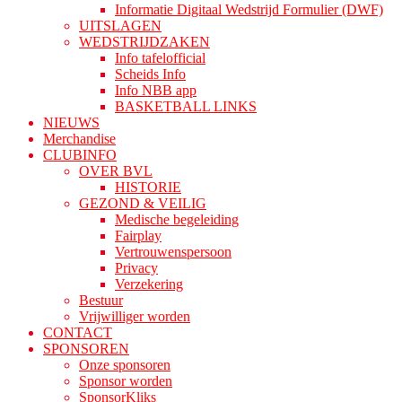
Informatie Digitaal Wedstrijd Formulier (DWF)
UITSLAGEN
WEDSTRIJDZAKEN
Info tafelofficial
Scheids Info
Info NBB app
BASKETBALL LINKS
NIEUWS
Merchandise
CLUBINFO
OVER BVL
HISTORIE
GEZOND & VEILIG
Medische begeleiding
Fairplay
Vertrouwenspersoon
Privacy
Verzekering
Bestuur
Vrijwilliger worden
CONTACT
SPONSOREN
Onze sponsoren
Sponsor worden
SponsorKliks